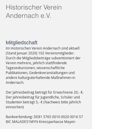
Historischer Verein
Andernach e.V.
Mitgliedschaft
Im Historischen Verein Andernach sind aktuell
(Stand Januar
2020) 102
Vereinsmitglieder.
Durch die Mitgliedsbeiträge subventioniert der
Verein mehrere, jährlich stattfindende
Tagesexkursionen, wissenschaftliche
Publikationen, Gedenkveranstaltungen und
andere kulturguterhaltende Maßnahmen in
Andernach.
Der Jahresbeitrag beträgt für Erwachsene 20,- €.
Der Jahresbeitrag für Jugendliche, Schüler und
Studenten beträgt 5,- € (Nachweis bitte jährlich
einreichen)
Bankverbindung: DE81
5765 0010 0020 0016
57
BIC MALADE51MYN Kreissparkasse Mayen