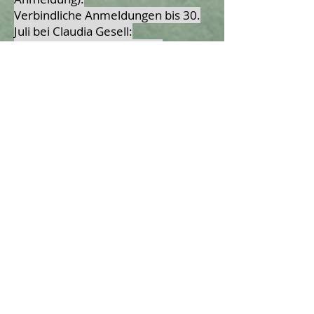
Verbindliche Anmeldungen bis 30.
Juli bei Claudia Gesell:
02632/494491 oder E-Mail:
claudia@crgesell.de
27. September 2022 (Di),
Ausstellung Landesmuseum
Mainz
Am
27. 09.2022
plant der
Historische Verein ebenfalls eine
Exkursion zur Ausstellung
"Niedergang oder Neuanfang? -
Mainz zwischen Antike und
Mittelalter, im Landesmuseum
Mainz.
Die Ausstellung umfasst den
Zeitraum vom Ende des 3.
Jahrhunderts bis zur
Machtübernahme und Aufsiedlung